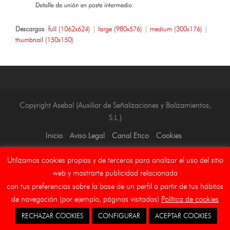
Descargas
:
full (1062x624)
|
large (980x576)
|
medium (300x176)
|
thumbnail (150x150)
Copyright Asebal (Auxiliar de Señalizaciones y Balizamientos,
S.L.)
Inicio
Aviso Legal
Canal Etico
Cookies
Utilizamos cookies propias y de terceros para analizar el uso del sitio
web y mostrarte publicidad relacionada
con tus preferencias sobre la base de un perfil a partir de tus hábitos
de navegación (por ejemplo, páginas visitadas)
Política de cookies
RECHAZAR COOKIES
CONFIGURAR
ACEPTAR COOKIES