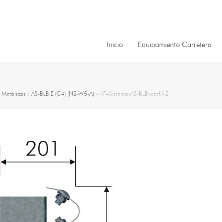
Inicio
Equipamiento Carretera
»
Metálicas
»
AS-BLB.E (C4) (N2-W5-A)
»
AF–Sistema-AS-BLB-perfil-2