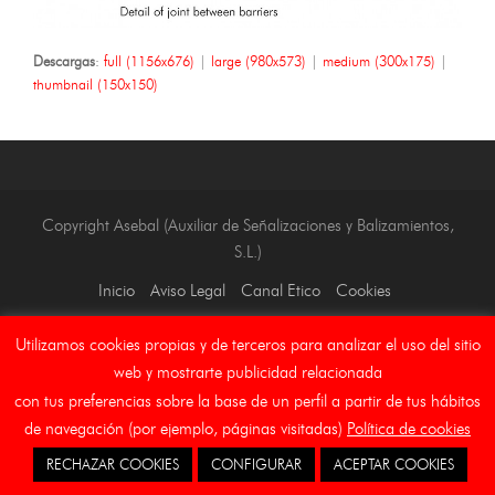
Descargas
:
full (1156x676)
|
large (980x573)
|
medium (300x175)
|
thumbnail (150x150)
Copyright Asebal (Auxiliar de Señalizaciones y Balizamientos,
S.L.)
Inicio
Aviso Legal
Canal Etico
Cookies
Utilizamos cookies propias y de terceros para analizar el uso del sitio
web y mostrarte publicidad relacionada
con tus preferencias sobre la base de un perfil a partir de tus hábitos
de navegación (por ejemplo, páginas visitadas)
Política de cookies
RECHAZAR COOKIES
CONFIGURAR
ACEPTAR COOKIES