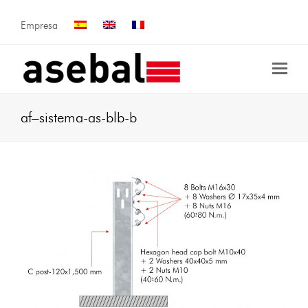
Empresa
af–sistema-as-blb-b