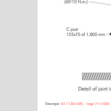
Descargas
:
full (1125x1620)
|
large (711x1024)