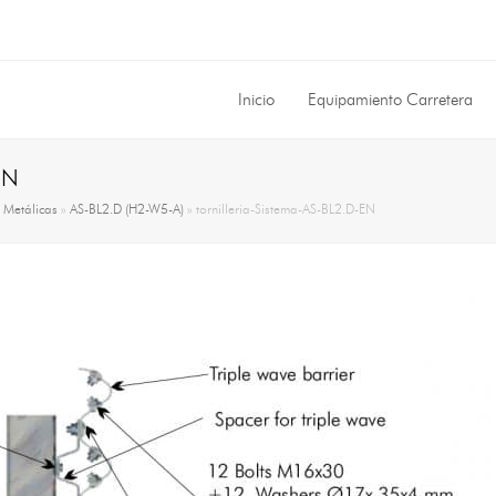
Inicio
Equipamiento Carretera
EN
»
Metálicas
»
AS-BL2.D (H2-W5-A)
»
tornilleria-Sistema-AS-BL2.D-EN