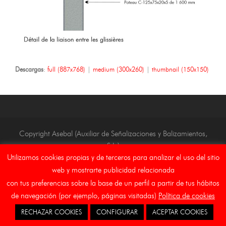
Descargas
:
full (887x768)
|
medium (300x260)
|
thumbnail (150x150)
Copyright Asebal (Auxiliar de Señalizaciones y Balizamientos,
S.L.)
Utilizamos cookies propias y de terceros para analizar el uso del sitio
Inicio
Aviso Legal
Canal Etico
Cookies
web y mostrarte publicidad relacionada
con tus preferencias sobre la base de un perfil a partir de tus hábitos
de navegación (por ejemplo, páginas visitadas)
Política de cookies
RECHAZAR COOKIES
CONFIGURAR
ACEPTAR COOKIES