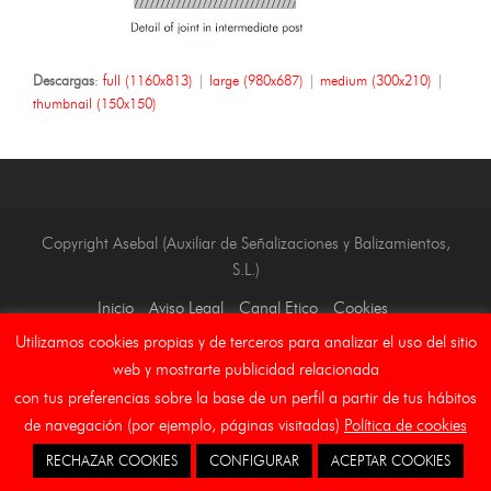
Descargas
:
full (1160x813)
|
large (980x687)
|
medium (300x210)
|
thumbnail (150x150)
Copyright Asebal (Auxiliar de Señalizaciones y Balizamientos,
S.L.)
Inicio
Aviso Legal
Canal Etico
Cookies
Utilizamos cookies propias y de terceros para analizar el uso del sitio
web y mostrarte publicidad relacionada
con tus preferencias sobre la base de un perfil a partir de tus hábitos
de navegación (por ejemplo, páginas visitadas)
Política de cookies
RECHAZAR COOKIES
CONFIGURAR
ACEPTAR COOKIES