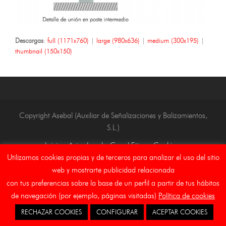
Descargas
:
full (1171x760)
|
large (980x636)
|
medium (300x195)
|
thumbnail (150x150)
Copyright Asebal (Auxiliar de Señalizaciones y Balizamientos,
S.L.)
Inicio
Aviso Legal
Canal Etico
Cookies
Utilizamos cookies propias y de terceros para analizar el uso del sitio
web y mostrarte publicidad relacionada
con tus preferencias sobre la base de un perfil a partir de tus hábitos
de navegación (por ejemplo, páginas visitadas)
Política de cookies
RECHAZAR COOKIES
CONFIGURAR
ACEPTAR COOKIES