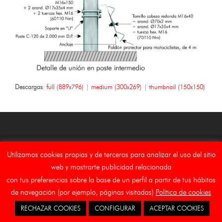
Descargas
:
full (889x796)
|
medium (300x269)
|
thumbnail (150x150)
Copyright Asebal (Auxiliar de Señalizaciones y Balizamientos,
Utilizamos cookies propias y de terceros para analizar el uso del sitio
S.L.)
web y mostrarte publicidad relacionada
con tus preferencias sobre la base de un perfil a partir de tus hábitos
Inicio
Aviso Legal
Canal Etico
Cookies
de navegación (por ejemplo, páginas visitadas)
Política de cookies
RECHAZAR COOKIES
CONFIGURAR
ACEPTAR COOKIES