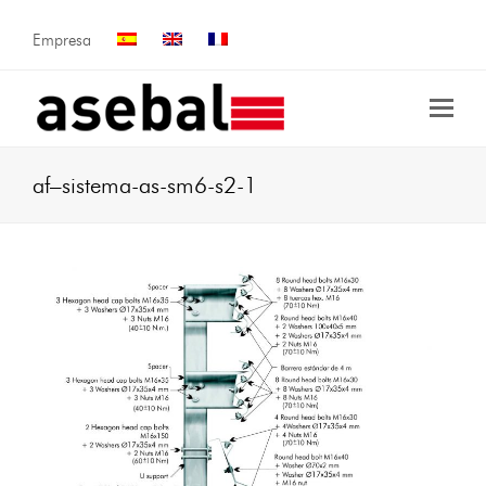
Empresa
af–sistema-as-sm6-s2-1