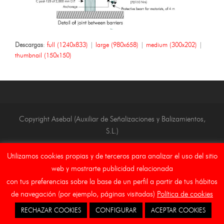
Descargas
:
full (1240x833)
|
large (980x658)
|
medium (300x202)
|
thumbnail (150x150)
Copyright Asebal (Auxiliar de Señalizaciones y Balizamientos,
S.L.)
Inicio
Aviso Legal
Canal Etico
Cookies
Utilizamos cookies propias y de terceros para analizar el uso del sitio
web y mostrarte publicidad relacionada
con tus preferencias sobre la base de un perfil a partir de tus hábitos
de navegación (por ejemplo, páginas visitadas)
Política de cookies
RECHAZAR COOKIES
CONFIGURAR
ACEPTAR COOKIES