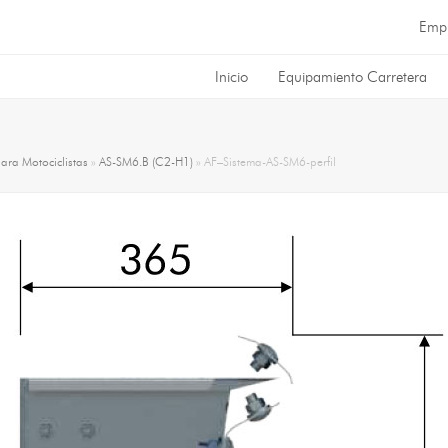
Emp
Inicio
Equipamiento Carretera
para Motociclistas
»
AS-SM6.B (C2-H1)
»
AF–Sistema-AS-SM6-perfil