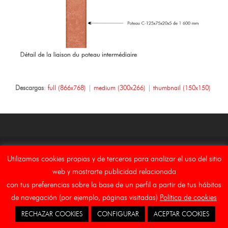
Descargas
:
full (866x768)
|
medium (300x266)
|
thumbnail (150x150)
Copyright Asebal (Auxiliar de Señalizaciones y Balizamientos,
Utilizamos cookies propias y de terceros para analizar el uso del sitio
S.L.)
web y mostrarte publicidad relacionada
Inicio
Aviso Legal
Canal Etico
Cookies
con tus preferencias sobre la base de un perfil a partir de tus hábitos
de navegación (por ejemplo, páginas visitadas)
Política de cookies
RECHAZAR COOKIES
CONFIGURAR
ACEPTAR COOKIES