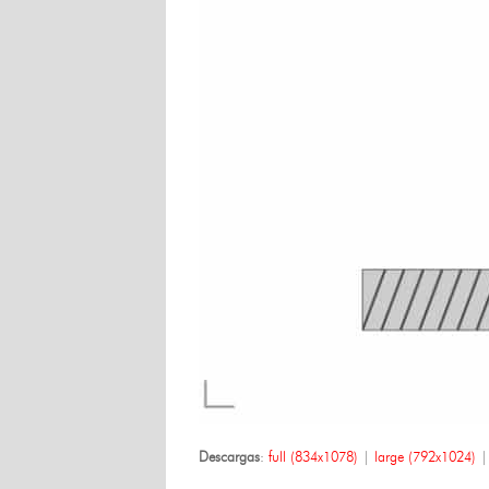
Descargas
:
full (834x1078)
|
large (792x1024)